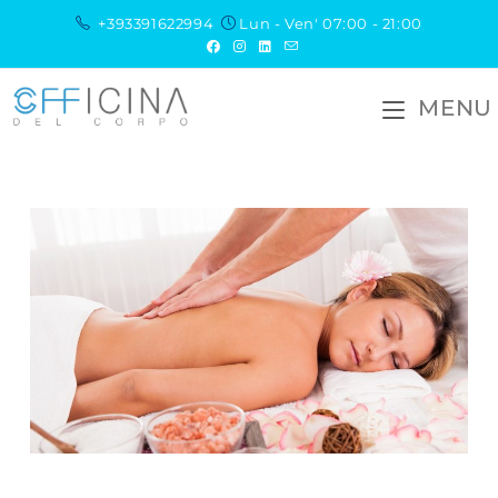
+393391622994
Lun - Ven' 07:00 - 21:00
MENU