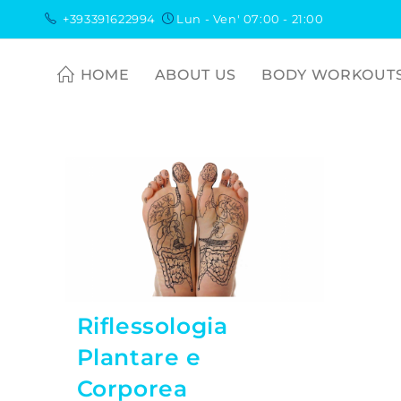
+393391622994
Lun - Ven' 07:00 - 21:00
HOME
ABOUT US
BODY WORKOUT
Riflessologia
Plantare e
Corporea