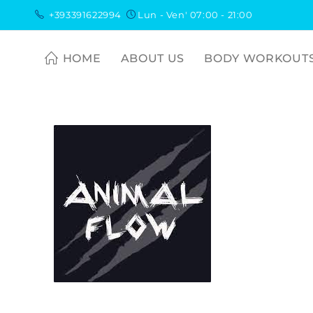
+393391622994
Lun - Ven' 07:00 - 21:00
HOME
ABOUT US
BODY WORKOUT