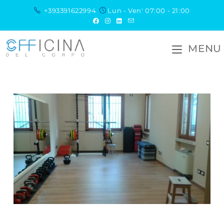
+393391622994
Lun - Ven' 07:00 - 21:00
MENU